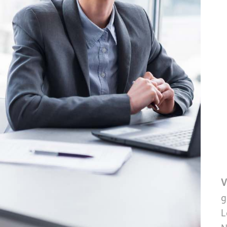
V
g
L